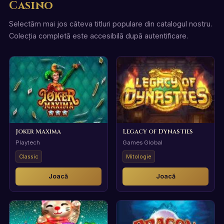
Casino
Selectăm mai jos câteva titluri populare din catalogul nostru.
Colecția completă este accesibilă după autentificare.
Joker Maxima
Legacy of Dynasties
Playtech
Games Global
Classic
Mitologie
Joacă
Joacă