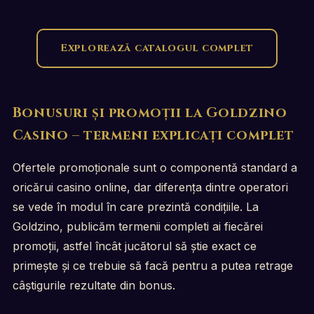
Explorează catalogul complet
Bonusuri și promoții la Goldzino
Casino – termeni explicați complet
Ofertele promoționale sunt o componentă standard a
oricărui casino online, dar diferența dintre operatori
se vede în modul în care prezintă condițiile. La
Goldzino, publicăm termenii completi ai fiecărei
promoții, astfel încât jucătorul să știe exact ce
primește și ce trebuie să facă pentru a putea retrage
câștigurile rezultate din bonus.