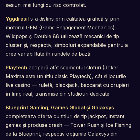
sesiuni mai lungi cu risc controlat.
Yggdrasil
s-a distins prin calitatea grafică și prin
motorul GEM (Game Engagement Mechanics).
Wildpops și Double 88 utilizează mecanici de tip
cluster și, respectiv, simboluri expandabile pentru a
crea variabilitate în rundele de bază.
Playtech
acoperă atât segmentul sloturi (Joker
Maxima este un titlu clasic Playtech), cât și jocurile
live casino — ruletă, blackjack, baccarat cu crupieri
în timp real, transmise din studiouri dedicate.
Blueprint Gaming, Games Global și Galaxsys
completează oferta cu titluri de tip jackpot, instant
games și produse crash — Tower Rush și Ice Fishing
de la Blueprint, respectiv opțiunile Galaxsys din