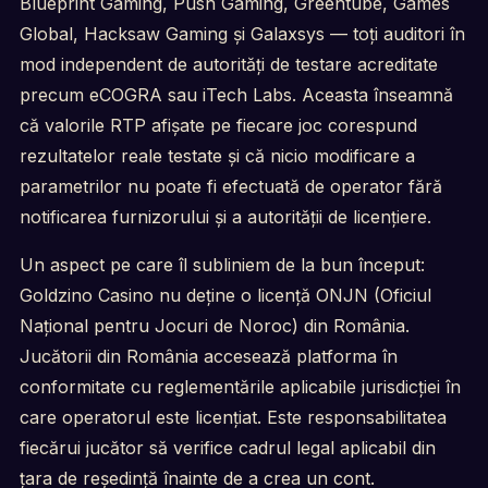
Blueprint Gaming, Push Gaming, Greentube, Games
Global, Hacksaw Gaming și Galaxsys — toți auditori în
mod independent de autorități de testare acreditate
precum eCOGRA sau iTech Labs. Aceasta înseamnă
că valorile RTP afișate pe fiecare joc corespund
rezultatelor reale testate și că nicio modificare a
parametrilor nu poate fi efectuată de operator fără
notificarea furnizorului și a autorității de licențiere.
Un aspect pe care îl subliniem de la bun început:
Goldzino Casino nu deține o licență ONJN (Oficiul
Național pentru Jocuri de Noroc) din România.
Jucătorii din România accesează platforma în
conformitate cu reglementările aplicabile jurisdicției în
care operatorul este licențiat. Este responsabilitatea
fiecărui jucător să verifice cadrul legal aplicabil din
țara de reședință înainte de a crea un cont.