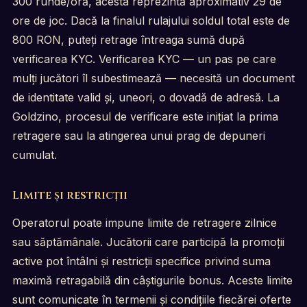
300 runde/oră, acesta reprezintă aproximativ 29 de
ore de joc. Dacă la finalul rulajului soldul total este de
800 RON, puteți retrage întreaga sumă după
verificarea KYC. Verificarea KYC — un pas pe care
mulți jucători îl subestimează — necesită un document
de identitate valid și, uneori, o dovadă de adresă. La
Goldzino, procesul de verificare este inițiat la prima
retragere sau la atingerea unui prag de depuneri
cumulat.
Limite și restricții
Operatorul poate impune limite de retragere zilnice
sau săptămânale. Jucătorii care participă la promoții
active pot întâlni și restricții specifice privind suma
maximă retragabilă din câștigurile bonus. Aceste limite
sunt comunicate în termenii și condițiile fiecărei oferte