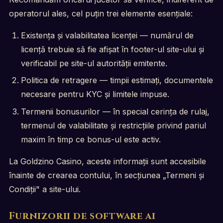
operatorul ales, cel puțin trei elemente esențiale:
Existența și valabilitatea licenței — numărul de
licență trebuie să fie afișat în footer-ul site-ului și
verificabil pe site-ul autorității emitente.
Politica de retragere — timpii estimați, documentele
necesare pentru KYC și limitele impuse.
Termenii bonusurilor — în special cerința de rulaj,
termenul de valabilitate și restricțiile privind pariul
maxim în timp ce bonus-ul este activ.
La Goldzino Casino, aceste informații sunt accesibile
înainte de crearea contului, în secțiunea „Termeni și
Condiții" a site-ului.
Furnizorii de software ai