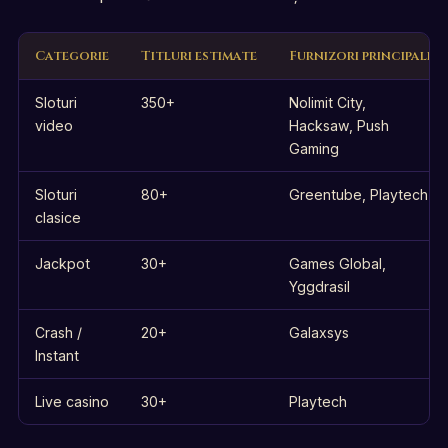
Categorie
Titluri estimate
Furnizori principali
Sloturi
350+
Nolimit City,
video
Hacksaw, Push
Gaming
Sloturi
80+
Greentube, Playtech
clasice
Jackpot
30+
Games Global,
Yggdrasil
Crash /
20+
Galaxsys
Instant
Live casino
30+
Playtech