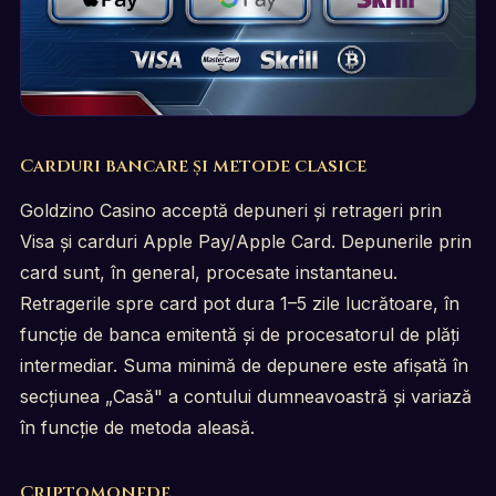
Carduri bancare și metode clasice
Goldzino Casino acceptă depuneri și retrageri prin
Visa și carduri Apple Pay/Apple Card. Depunerile prin
card sunt, în general, procesate instantaneu.
Retragerile spre card pot dura 1–5 zile lucrătoare, în
funcție de banca emitentă și de procesatorul de plăți
intermediar. Suma minimă de depunere este afișată în
secțiunea „Casă" a contului dumneavoastră și variază
în funcție de metoda aleasă.
Criptomonede