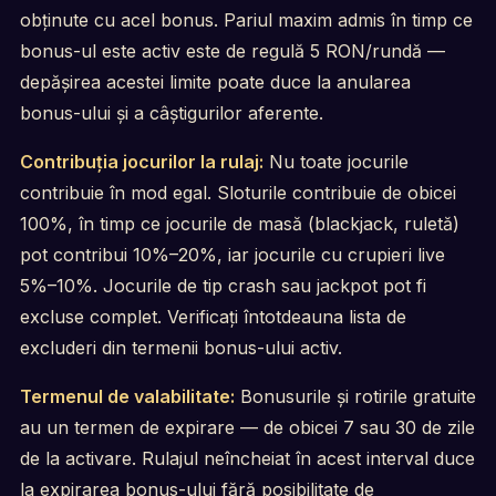
obținute cu acel bonus. Pariul maxim admis în timp ce
bonus-ul este activ este de regulă 5 RON/rundă —
depășirea acestei limite poate duce la anularea
bonus-ului și a câștigurilor aferente.
Contribuția jocurilor la rulaj:
Nu toate jocurile
contribuie în mod egal. Sloturile contribuie de obicei
100%, în timp ce jocurile de masă (blackjack, ruletă)
pot contribui 10%–20%, iar jocurile cu crupieri live
5%–10%. Jocurile de tip crash sau jackpot pot fi
excluse complet. Verificați întotdeauna lista de
excluderi din termenii bonus-ului activ.
Termenul de valabilitate:
Bonusurile și rotirile gratuite
au un termen de expirare — de obicei 7 sau 30 de zile
de la activare. Rulajul neîncheiat în acest interval duce
la expirarea bonus-ului fără posibilitate de