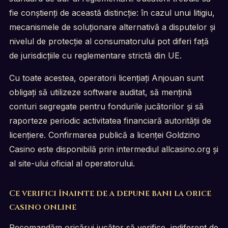
fie conștienți de această distincție: în cazul unui litigiu,
mecanismele de soluționare alternativă a disputelor și
nivelul de protecție al consumatorului pot diferi față
de jurisdicțiile cu reglementare strictă din UE.
Cu toate acestea, operatorii licențiați Anjouan sunt
obligați să utilizeze software auditat, să mențină
conturi segregate pentru fondurile jucătorilor și să
raporteze periodic activitatea financiară autorității de
licențiere. Confirmarea publică a licenței Goldzino
Casino este disponibilă prin intermediul allcasino.org și
al site-ului oficial al operatorului.
Ce verifici înainte de a depune bani la orice
casino online
Recomandăm oricărui jucător să verifice, indiferent de