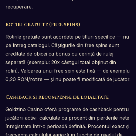
recuperare.
Rotiri gratuite (free spins)
Rotirile gratuite sunt acordate pe titluri specifice — nu
pe întreg catalogul. Câștigurile din free spins sunt
creditate de obicei ca bonus cu cerință de rulaj
separată (exemplu: 20x câștigul total obținut din
rotiri). Valoarea unui free spin este fixă — de exemplu
0,20 RON/rotire — și nu poate fi modificată de jucător.
Cashback și recompense de loialitate
Goldzino Casino oferă programe de cashback pentru
jucătorii activi, calculate ca procent din pierderile nete
înregistrate într-o perioadă definită. Procentul exact și
frecvența calculului variază în funcție de nivelul de