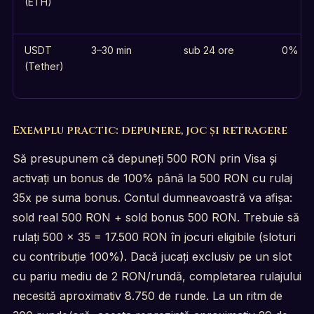
(ETH)
USDT
3–30 min
sub 24 ore
0%
(Tether)
Exemplu practic: depunere, joc și retragere
Să presupunem că depuneți 500 RON prin Visa și
activați un bonus de 100% până la 500 RON cu rulaj
35x pe suma bonus. Contul dumneavoastră va afișa:
sold real 500 RON + sold bonus 500 RON. Trebuie să
rulați 500 × 35 = 17.500 RON în jocuri eligibile (sloturi
cu contribuție 100%). Dacă jucați exclusiv pe un slot
cu pariu mediu de 2 RON/rundă, completarea rulajului
necesită aproximativ 8.750 de runde. La un ritm de